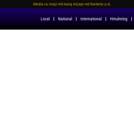
Media cu mupi mit bang mizapi mit fiantertu a si.
Local
National
International
Hmuhning